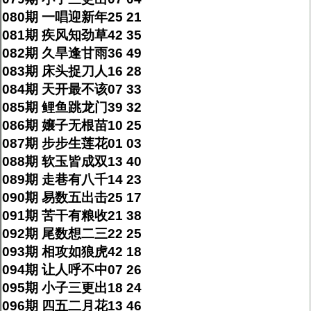
080期 一唱迎新年25 21
081期 疾风知劲草42 35
082期 久旱逢甘雨36 49
083期 床头捉刀人16 28
084期 天开最不该07 33
085期 鲤鱼跳龙门39 32
086期 嬢子无根苗10 25
087期 步步生莲花01 03
088期 软玉皆成双13 40
089期 走巷有八千14 23
090期 易数五出击25 17
091期 苦干有粮收21 38
092期 尾数想二三22 25
093期 相攻如狼虎42 18
094期 让人呼不中07 26
095期 小子三更出18 24
096期 四五二月花13 46