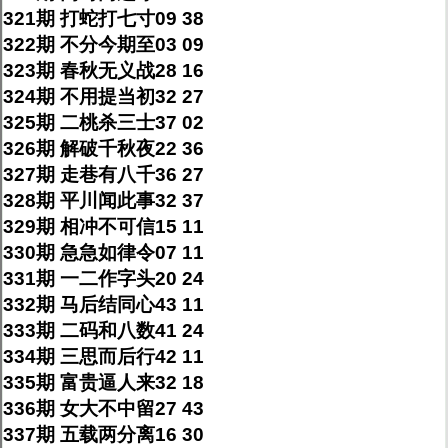
321期 打蛇打七寸09 38
322期 不分今期至03 09
323期 春秋无义战28 16
324期 不用提当初32 27
325期 二桃杀三士37 02
326期 解破千秋夜22 36
327期 走巷有八千36 27
328期 平川闻此事32 37
329期 相冲不可信15 11
330期 急急如律令07 11
331期 一二作字头20 24
332期 马后结同心43 11
333期 二码和八数41 24
334期 三思而后行42 11
335期 富贵逼人来32 18
336期 女大不中留27 43
337期 五载两分离16 30