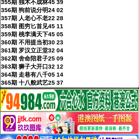
355期 独木不成林45 39
356期 狗前说分明24 02
357期 人老心不老22 28
358期 图穷匕首见45 11
359期 桃李满天下45 05
360期 不用提当初30 23
361期 罗汉立正堂32 04
362期 舍命陪君子25 09
363期 狮子大开口32 12
364期 走巷有八千05 14
365期 十八般武艺25 37