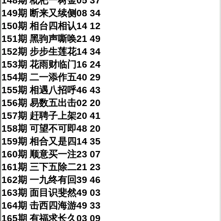
148期 枇杷一树金05 37
149期 断来又续侧08 34
150期 相台四相认14 12
151期 黑驹声嘶唤21 49
152期 步步生莲花14 34
153期 花雨财临门16 24
154期 二一添作五40 29
155期 相遇八招呼46 43
156期 易数五出击02 20
157期 赶聘子上架20 41
158期 可望不可即48 20
159期 相合又是四14 35
160期 顺意买一注23 07
161期 三下五除二21 23
162期 一九终有回39 46
163期 面目识斐然49 03
164期 击西四海游49 33
165期 有福求长久03 09