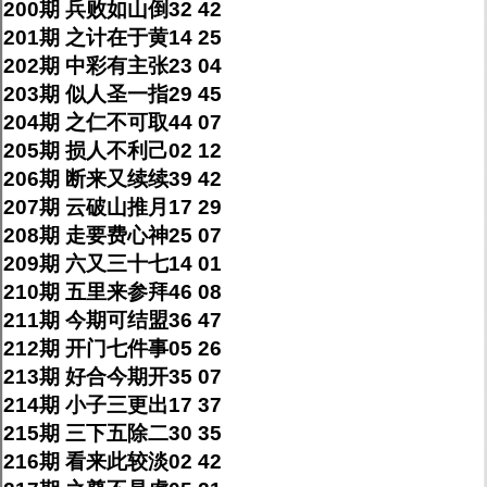
200期 兵败如山倒32 42
201期 之计在于黄14 25
202期 中彩有主张23 04
203期 似人圣一指29 45
204期 之仁不可取44 07
205期 损人不利己02 12
206期 断来又续续39 42
207期 云破山推月17 29
208期 走要费心神25 07
209期 六又三十七14 01
210期 五里来参拜46 08
211期 今期可结盟36 47
212期 开门七件事05 26
213期 好合今期开35 07
214期 小子三更出17 37
215期 三下五除二30 35
216期 看来此较淡02 42