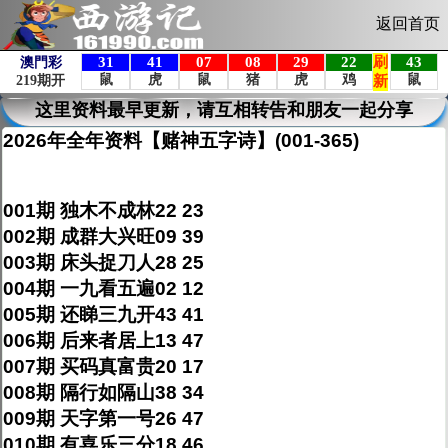
返回首页
这里资料最早更新，请互相转告和朋友一起分享
2026年全年资料【赌神五字诗】(001-365)
001期 独木不成林22 23
002期 成群大兴旺09 39
003期 床头捉刀人28 25
004期 一九看五遍02 12
005期 还睇三九开43 41
006期 后来者居上13 47
007期 买码真富贵20 17
008期 隔行如隔山38 34
009期 天字第一号26 47
010期 有喜乐三分18 46