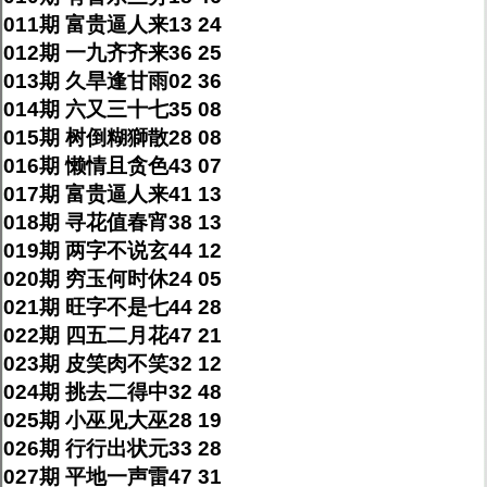
011期 富贵逼人来13 24
012期 一九齐齐来36 25
013期 久旱逢甘雨02 36
014期 六又三十七35 08
015期 树倒糊獅散28 08
016期 懒情且贪色43 07
017期 富贵逼人来41 13
018期 寻花值春宵38 13
019期 两字不说玄44 12
020期 穷玉何时休24 05
021期 旺字不是七44 28
022期 四五二月花47 21
023期 皮笑肉不笑32 12
024期 挑去二得中32 48
025期 小巫见大巫28 19
026期 行行出状元33 28
027期 平地一声雷47 31