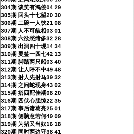
304期 谈笑有鸿僥04 29
305期 回头十七望20 30
306期 二碗一人饮21 08
307期 人不可貌相03 01
308期 六欲愁绪多32 28
309期 出洞四十现14 34
310期 灵签一四七42 13
311期 脚踏两只船03 40
312期 让人呼不中49 48
313期 射人先射马39 32
314期 之问蛇现身43 02
315期 搭四配佳期08 20
316期 四伏心胆惊22 35
317期 事后诸葛亮25 01
318期 侧脑意若何49 09
319期 为猪又当奴16 18
320期 同时两边守38 41