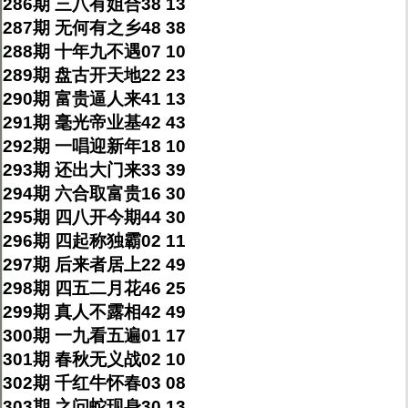
286期 三八有姐合38 13
287期 无何有之乡48 38
288期 十年九不遇07 10
289期 盘古开天地22 23
290期 富贵逼人来41 13
291期 毫光帝业基42 43
292期 一唱迎新年18 10
293期 还出大门来33 39
294期 六合取富贵16 30
295期 四八开今期44 30
296期 四起称独霸02 11
297期 后来者居上22 49
298期 四五二月花46 25
299期 真人不露相42 49
300期 一九看五遍01 17
301期 春秋无义战02 10
302期 千红牛怀春03 08
303期 之问蛇现身30 13