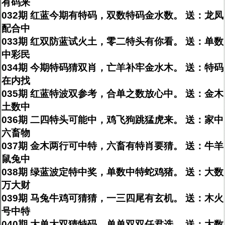
有码来
032期 红蓝今期有特码，双数特码金水数。 送：龙凤
配合中
033期 红双防蓝试火土，零二特头有你看。 送：单数
中彩民
034期 今期特码猜双肖，亡羊补牢金水木。 送：特码
在内找
035期 红蓝特波双参考，合单之数放心中。 送：金木
土数中
036期 二四特头可能中，鸡飞狗跳猛虎来。 送：家中
六畜物
037期 金木两行可中特，六畜有特肖要猜。 送：牛羊
鼠兔中
038期 绿蓝波定特中奖，单数中特蛇鸡猪。 送：大数
万大财
039期 马兔牛鸡可猜猜，一三四尾有玄机。 送：木火
号中特
040期 大单大双猜特码，单单双双任君选。 送：大数