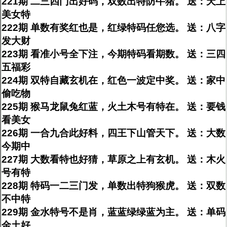
221期 二三四门出好码，双数出特防牛猪。 送：天上
美女特
222期 单数有奖红也是，红绿特码任您选。 送：八字
发大财
223期 看准小号全下注，今期特码看期数。 送：三四
五福彩
224期 双特自藏玄机在，红色一波定中奖。 送：家中
偷吃物
225期 猴马龙鼠兔红蓝，火土木号有特在。 送：要钱
看美女
226期 一合九合此好料，四王下山管天下。 送：大数
今期中
227期 大数看特也好猜，草原之上有玄机。 送：木火
号有特
228期 特码一二三门发，单数出特狗猴虎。 送：双数
不中特
229期 金水特号不是肖，蓝蓝绿绿蓝为主。 送：单码
金土好