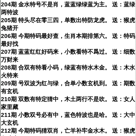
204期 金水特号不是肖，蓝蓝绿绿蓝为主。 送：蓝绿
两特波
205期 特头尽在零三四，单数出特防龙虎。 送：猴虎
兔猪开
206期 今期特码最好查，生肖本期排第六。 送：特码
最好找
207期 蓝蓝红红好码来，小数看特不爲过。 送：细数
万财来
208期 合双有特看小码，绿蓝有特水木金。 送：木水
火特来
209期 号双波为红与绿，合单小数玄机到。 送：期数
有玄机
210期 双数有特定猜中，木土两行不是吹。 送：女人
家里藏
211期 小数双号必有中，蓝色特波也是哈。 送：大中
大玄机
212期 今期特码猜双肖，亡羊补牢金水木。 送：猴虎