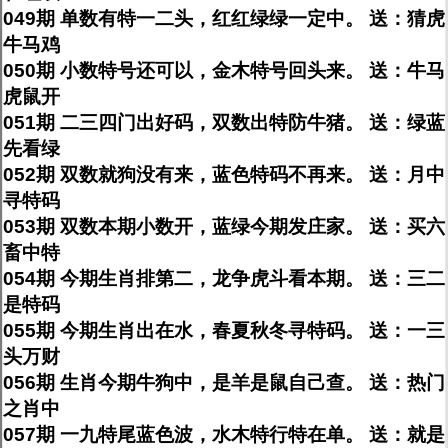
049期 单数有特一二头，红红绿绿一定中。 送：猜虎
牛马鸡
050期 小数特号还可以，金木特号回头来。 送：牛马
虎鼠开
051期 二三四门出好码，双数出特防牛猪。 送：绿蓝
先看绿
052期 双数就狗没有来，蓝色特码不再来。 送：月中
寻特码
053期 双数本期小数开，蓝绿今期发庄家。 送：买六
畜中特
054期 今期生肖排第二，龙争虎斗看本期。 送：三二
是特码
055期 今期生肖出在水，春夏秋冬寻特码。 送：一三
头万财
056期 生肖今期牛狗中，是羊是鼠自己查。 送：热门
之肖中
057期 一九特尾蓝色波，水木特行特在单。 送：就是