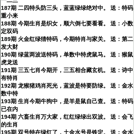
一二三
187期 二四特头防三头，蓝蓝绿绿绝对中。 送：特码
重小来
188期 今期生肖是织女，顺六倒七要看看。 送：小数
定双码
189期 火金红绿猜特码，今期特肖与家关。 送：第二
发大财
190期 绿蓝两波送特码，单数中特虎鼠马。 送：猴鼠
虎龙送
191期 三五七肖今期开，三五相合藏玄机。 送：诗中
有特肖
192期 龙猴猪鸡肖死光，蓝波是特要防绿。 送：金水
数中特
193期 生肖今期牛狗中，是羊是鼠自己查。 送：特码
已在内
194期 六畜生肖万大家，红红绿绿出双波。 送：会飞
的生肖
195期 双号特在绿红了，土金水号是铁定。 送：金水