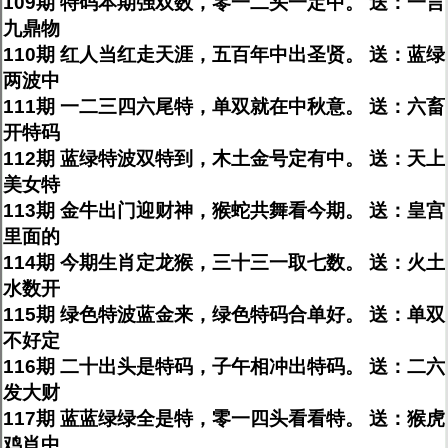
109期 特码本期强双数，零一二头一定中。 送：一言
九鼎物
110期 红人当红走天涯，五百年中出圣贤。 送：蓝绿
两波中
111期 一二三四六尾特，单双就在中秋意。 送：六畜
开特码
112期 蓝绿特波双特到，木土金号定有中。 送：天上
美女特
113期 金牛出门迎财神，猴蛇共舞看今期。 送：皇宫
里面的
114期 今期生肖定龙猴，三十三一取七数。 送：火土
水数开
115期 绿色特波蓝金来，绿色特码合单好。 送：单双
不好定
116期 二十出头是特码，子午相冲出特码。 送：二六
发大财
117期 蓝蓝绿绿全是特，零一四头看看特。 送：猴虎
鸡肖中