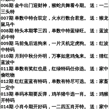
006期 金牛出门迎财神，猴蛇共舞看今期。 送：一二
三头特
007期 单数中特合双定，火水行数合君意。 送：猴龙
鼠马牛
008期 特头本期零三四，单数中特蓝绿旺。 送：蓝波
必中特
009期 马前兔后送狗来，一片天机定虎狗。 送：红波
中特码
010期 月到中秋分外明，万事如意鸡兔来。 送：猜红
蓝波中
011期 单数有奖红也是，红绿特码任你选。 送：家中
偷吃物
012期 红红蓝蓝有特码，单数有特尽可选。 送：家畜
一定中
013期 单码本期要反弹，鸡羊猪牛选一肖。 送：鸡猴
开特码
014期 小肖今期开好码，一二四五肖开特。 送：家中