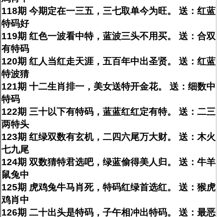
118期 今期定在一三五，三七取单今为旺。 送：红蓝
特码好
119期 红色一波看中特，蓝波三头不用买。 送：合双
有特码
120期 红人当红走天涯，五百年中出圣贤。 送：红蓝
特波猜
121期 十二生肖排一，美女送特开金花。 送：细数中
特码
122期 三十以下有特码，蓝蓝红红定有特。 送：二三
两特头
123期 红绿双数有玄机，二四六尾万大财。 送：木火
七九尾
124期 双数猜特君选吧，绿蓝偷得美人归。 送：牛羊
鼠兔中
125期 虎鸡兔牛马肖死，特码红绿首选红。 送：猴虎
鸡肖中
126期 二十出头是特码，子午相冲出特码。 送：最恶