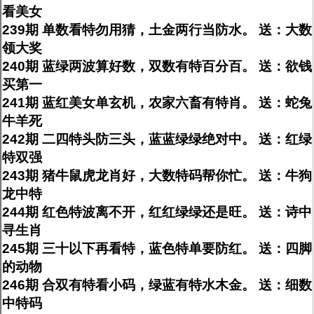
看美女
239期 单数看特勿用猜，土金两行当防水。 送：大数
领大奖
240期 蓝绿两波算好数，双数有特百分百。 送：欲钱
买第一
241期 蓝红美女单玄机，农家六畜有特肖。 送：蛇兔
牛羊死
242期 二四特头防三头，蓝蓝绿绿绝对中。 送：红绿
特双强
243期 猪牛鼠虎龙肖好，大数特码帮你忙。 送：牛狗
龙中特
244期 红色特波离不开，红红绿绿还是旺。 送：诗中
寻生肖
245期 三十以下再看特，蓝色特单要防红。 送：四脚
的动物
246期 合双有特看小码，绿蓝有特水木金。 送：细数
中特码