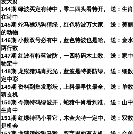
发大财
144期 绿波买定有特中，零二四头看特开。 送：生肖
在诗中
145期 蛇马猴鸡狗猜绿，红色特波万大家。 送：美丽
的动物
146期 小数双号必有中，蓝色特波也是哈。 送：金水
两行数
147期 红波有特蓝波防，一四特码木土数。 送：家中
物定中
148期 龙猴猪鸡肖死光，蓝波是特要防绿。 送：细数
定中彩
149期 资料到集发彩坛，上料最早快最全。 送：单数
猜玄机
150期 今期特码绿波开，蛇猪牛肖看到准。 送：山中
生肖中
151期 红绿特码小看它，木金火特一定中。 送：双数
是机会
152期 龙猪鸡蛇狗马猴，双字里面有玄机。 送：合单