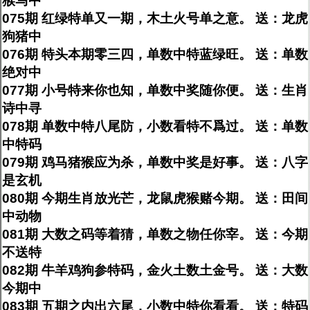
猴马中
075期 红绿特单又一期，木土火号单之意。 送：龙虎
狗猪中
076期 特头本期零三四，单数中特蓝绿旺。 送：单数
绝对中
077期 小号特来你也知，单数中奖随你便。 送：生肖
诗中寻
078期 单数中特八尾防，小数看特不爲过。 送：单数
中特码
079期 鸡马猪猴应为杀，单数中奖是好事。 送：八字
是玄机
080期 今期生肖放光芒，龙鼠虎猴赌今期。 送：田间
中动物
081期 大数之码等着猜，单数之物任你宰。 送：今期
不送特
082期 牛羊鸡狗参特码，金火土数土金号。 送：大数
今期中
083期 五期之内出六尾，小数中特你看看。 送：特码