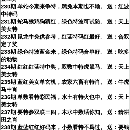
230期 羊蛇今期来争特，鸡兔本期也不输。 送：红波
中特码
231期 蛇马猴鸡狗猜红，绿色特波可试防。 送：天上
美女特
232期 鼠龙牛兔供参考，红蓝特码红最好。 送：合双
定了奖
233期 绿色特波蓝金来，绿色特码合单好。 送：吃多
的动物
234期 红红红蓝特中奖，双数中特虎鼠马。 送：天上
美女特
235期 蓝红美女单玄机，农家六畜有特肖。 送：牛虎
马中肖
236期 单数看特彩民福，水土有特火也中。 送：天上
美女特
237期 要特参双联三四，木水中数话你知。 送：猜耕
田之肖
238期 蓝蓝红红好码来，小数看特不爲过。 送：要钱