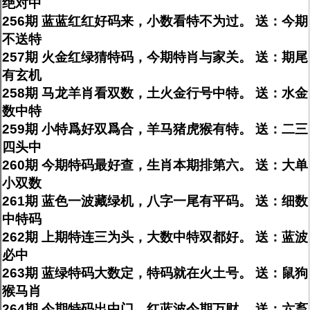
绝对中
256期 蓝蓝红红好码来，小数看特不为过。 送：今期
不送特
257期 火金红绿猜特码，今期特肖与家关。 送：期尾
有玄机
258期 马龙羊肖看双数，土火金行号中特。 送：水金
数中特
259期 小特爲好双爲合，羊马猪虎猴有特。 送：二三
四头中
260期 今期特码最好查，生肖本期排第六。 送：大单
小双数
261期 蓝色一波藏绿机，八字一尾有平码。 送：细数
中特码
262期 上期特连三为头，大数中特双都好。 送：蓝波
必中
263期 蓝绿特码大数定，特码就在火土号。 送：鼠狗
猴马肖
264期 今期特码出中门，红蓝波今期万财。 送：六畜