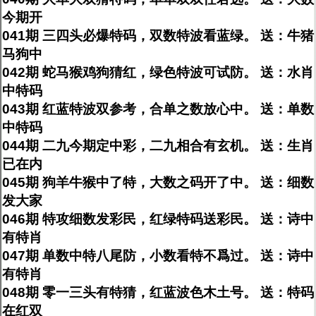
今期开
041期 三四头必爆特码，双数特波看蓝绿。 送：牛猪
马狗中
042期 蛇马猴鸡狗猜红，绿色特波可试防。 送：水肖
中特码
043期 红蓝特波双参考，合单之数放心中。 送：单数
中特码
044期 二九今期定中彩，二九相合有玄机。 送：生肖
已在内
045期 狗羊牛猴中了特，大数之码开了中。 送：细数
发大家
046期 特攻细数发彩民，红绿特码送彩民。 送：诗中
有特肖
047期 单数中特八尾防，小数看特不爲过。 送：诗中
有特肖
048期 零一三头有特猜，红蓝波色木土号。 送：特码
在红双