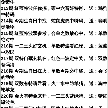
兔猪牛
213期 红蓝特波任你拣，家中六畜好特肖。 送：鸡狗
中特码
214期 今期生肖田中找，蛇鼠虎鸡中特码。 送：聪明
灵活物
215期 红蓝特波双参考，合单之数放心中。 送：单数
绝对中
216期 一二三头好玄机，单数特波看红绿。 送：蓝波
中彩民
217期 双特自藏玄机在，红色一波定中奖。 送：双数
有码猜
218期 今期生肖出在火，单数今期必中奖。 送：会飞
的动物
219期 双数有特请君看，火土水中防羊猪。 送：狗牛
蛇羊龙
220期 金火有特金来开，一二三头蓝绿特。 送：猜红
绿波色