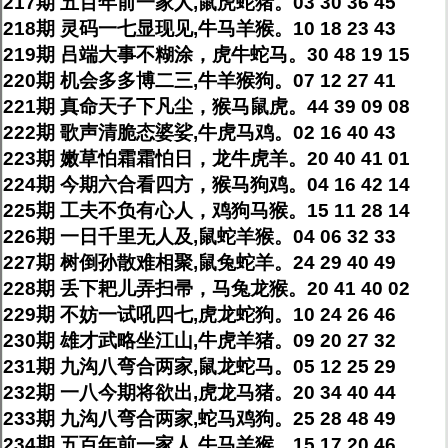
217期 五百年前一家人,鼠虎蛇猪。03 30 36 45
218期 灵码一七显现见,牛马羊猴。10 18 23 43
219期 吕端大事不糊涂，虎牛蛇马。30 48 19 15
220期 机会多多博二三,牛羊猴狗。07 12 27 41
221期 真命天子下凡尘，猴马鼠虎。44 39 09 08
222期 歌声清脆态婆娑,牛虎马鸡。02 16 40 43
223期 嫩草怕霜霜怕日，龙牛虎羊。20 40 41 01
224期 今期六合看四方，猴马狗鸡。04 16 42 14
225期 工夫不负有心人，鸡狗马猴。15 11 28 14
226期 一日千里无人及,鼠蛇羊猴。04 06 32 33
227期 树倒孙散难相聚,鼠兔蛇羊。24 29 40 49
228期 丢下耙儿弄扫帚，马兔龙猴。20 41 40 02
229期 不妨一试吼四七,虎龙蛇狗。10 24 26 46
230期 雄才武略坐江山,牛虎羊猪。09 20 27 32
231期 九沟八弯合两家,鼠龙蛇马。05 12 25 29
232期 一八今期将欲出,虎龙马猪。20 34 40 44
233期 九沟八弯合两家,蛇马鸡狗。25 28 48 49
234期 五百年前一家人,牛马羊猴。15 17 20 46