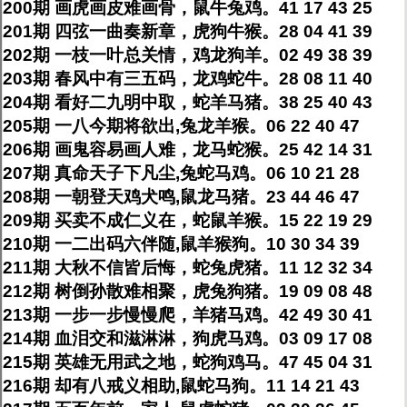
200期 画虎画皮难画骨，鼠牛兔鸡。41 17 43 25
201期 四弦一曲奏新章，虎狗牛猴。28 04 41 39
202期 一枝一叶总关情，鸡龙狗羊。02 49 38 39
203期 春风中有三五码，龙鸡蛇牛。28 08 11 40
204期 看好二九明中取，蛇羊马猪。38 25 40 43
205期 一八今期将欲出,兔龙羊猴。06 22 40 47
206期 画鬼容易画人难，龙马蛇猴。25 42 14 31
207期 真命天子下凡尘,兔蛇马鸡。06 10 21 28
208期 一朝登天鸡犬鸣,鼠龙马猪。23 44 46 47
209期 买卖不成仁义在，蛇鼠羊猴。15 22 19 29
210期 一二出码六伴随,鼠羊猴狗。10 30 34 39
211期 大秋不信皆后悔，蛇兔虎猪。11 12 32 34
212期 树倒孙散难相聚，虎兔狗猪。19 09 08 48
213期 一步一步慢慢爬，羊猪马鸡。42 49 30 41
214期 血泪交和滋淋淋，狗虎马鸡。03 09 17 08
215期 英雄无用武之地，蛇狗鸡马。47 45 04 31
216期 却有八戒义相助,鼠蛇马狗。11 14 21 43