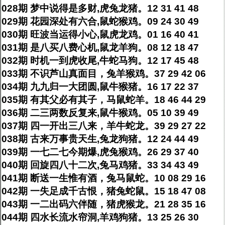
028期 梦中说得是多财,虎兔龙猪。12 31 41 48
029期 花园深处有六合,鼠蛇猴鸡。09 24 30 49
030期 旺波当运得小心,鼠虎龙鸡。01 16 40 41
031期 是八买八费心机,鼠龙羊狗。08 12 18 47
032期 时机一到虎收尾,牛蛇马狗。12 17 45 48
033期 不识芦山真面目，兔羊猴鸡。37 29 42 06
034期 九九归一大团圆,鼠牛猴猪。16 17 22 37
035期 有其父必有其子，马鼠蛇羊。18 46 44 29
036期 二三两数反复来,鼠牛猴鸡。05 10 39 49
037期 四一开出三八来，羊牛蛇龙。39 29 27 22
038期 古来万事贵天生,兔龙狗猪。12 24 44 49
039期 一七二七今期爆,虎兔猴鸡。26 29 37 40
040期 回旋四八十二次,兔马鸡猪。33 34 43 49
041期 断送一生惟有酒，兔马鼠蛇。10 08 29 16
042期 一失足成千古恨，猪兔蛇鼠。15 18 47 08
043期 一二出码六伴随，猪虎猴龙。21 28 35 16
044期 四水长流水帘洞,羊鸡狗猪。13 25 26 30