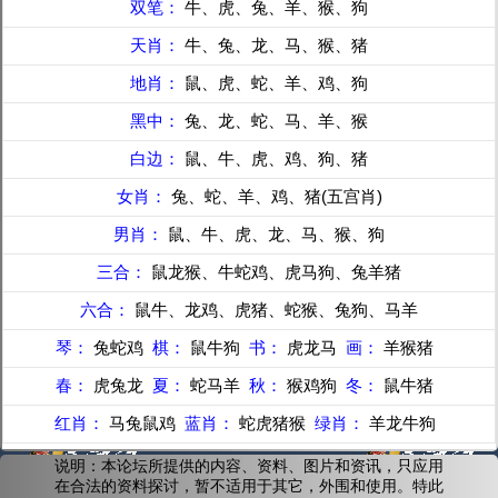
双笔：
牛、虎、兔、羊、猴、狗
天肖：
牛、兔、龙、马、猴、猪
地肖：
鼠、虎、蛇、羊、鸡、狗
黑中：
兔、龙、蛇、马、羊、猴
白边：
鼠、牛、虎、鸡、狗、猪
女肖：
兔、蛇、羊、鸡、猪(五宫肖)
男肖：
鼠、牛、虎、龙、马、猴、狗
三合：
鼠龙猴、牛蛇鸡、虎马狗、兔羊猪
六合：
鼠牛、龙鸡、虎猪、蛇猴、兔狗、马羊
琴：
兔蛇鸡
棋：
鼠牛狗
书：
虎龙马
画：
羊猴猪
春：
虎兔龙
夏：
蛇马羊
秋：
猴鸡狗
冬：
鼠牛猪
红肖：
马兔鼠鸡
蓝肖：
蛇虎猪猴
绿肖：
羊龙牛狗
说明：本论坛所提供的内容、资料、图片和资讯，只应用
在合法的资料探讨，暂不适用于其它，外围和使用。特此