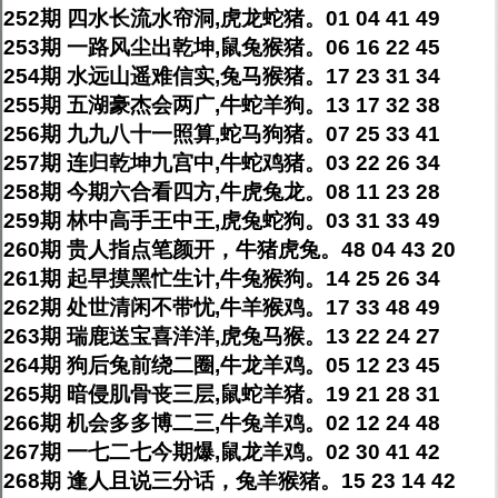
252期 四水长流水帘洞,虎龙蛇猪。01 04 41 49
253期 一路风尘出乾坤,鼠兔猴猪。06 16 22 45
254期 水远山遥难信实,兔马猴猪。17 23 31 34
255期 五湖豪杰会两广,牛蛇羊狗。13 17 32 38
256期 九九八十一照算,蛇马狗猪。07 25 33 41
257期 连归乾坤九宫中,牛蛇鸡猪。03 22 26 34
258期 今期六合看四方,牛虎兔龙。08 11 23 28
259期 林中高手王中王,虎兔蛇狗。03 31 33 49
260期 贵人指点笔颜开，牛猪虎兔。48 04 43 20
261期 起早摸黑忙生计,牛兔猴狗。14 25 26 34
262期 处世清闲不带忧,牛羊猴鸡。17 33 48 49
263期 瑞鹿送宝喜洋洋,虎兔马猴。13 22 24 27
264期 狗后兔前绕二圈,牛龙羊鸡。05 12 23 45
265期 暗侵肌骨丧三层,鼠蛇羊猪。19 21 28 31
266期 机会多多博二三,牛兔羊鸡。02 12 24 48
267期 一七二七今期爆,鼠龙羊鸡。02 30 41 42
268期 逢人且说三分话，兔羊猴猪。15 23 14 42