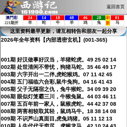
返回首页
这里资料最早更新，请互相转告和朋友一起分享
2026年全年资料【内部透密玄机】(001-365)
001期 好汉做事好汉当，羊猪蛇虎。49 25 02 14
002期 处世清闲不带忧，狗猪马蛇。35 46 49 17
003期 六字开出一二伴,虎蛇猴鸡。07 11 42 45
004期 五门福临六合彩,鼠牛兔狗。04 16 41 43
005期 父子无隔宿之仇，兔牛猴蛇。34 09 39 20
006期 眼似灯笼霸三川，牛猴兔鼠。44 03 46 11
007期 五百年前一家人，鼠猴虎蛇。44 42 37 08
008期 两害相较取其轻，鼠鸡马牛。18 38 14 08
009期 不识芦山真面目,虎兔鸡猪。05 11 12 13
010期 人生代代无穷尽，虎猴龙马。42 10 24 43