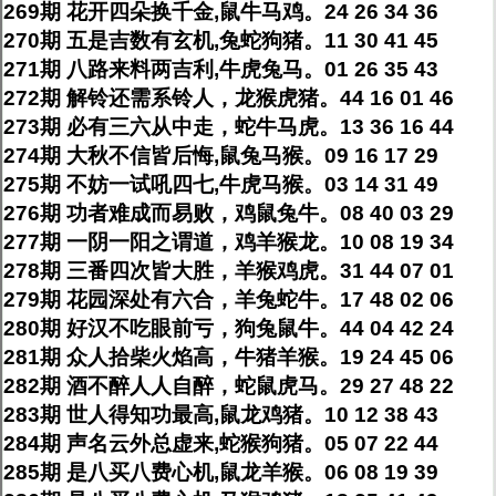
269期 花开四朵换千金,鼠牛马鸡。24 26 34 36
270期 五是吉数有玄机,兔蛇狗猪。11 30 41 45
271期 八路来料两吉利,牛虎兔马。01 26 35 43
272期 解铃还需系铃人，龙猴虎猪。44 16 01 46
273期 必有三六从中走，蛇牛马虎。13 36 16 44
274期 大秋不信皆后悔,鼠兔马猴。09 16 17 29
275期 不妨一试吼四七,牛虎马猴。03 14 31 49
276期 功者难成而易败，鸡鼠兔牛。08 40 03 29
277期 一阴一阳之谓道，鸡羊猴龙。10 08 19 34
278期 三番四次皆大胜，羊猴鸡虎。31 44 07 01
279期 花园深处有六合，羊兔蛇牛。17 48 02 06
280期 好汉不吃眼前亏，狗兔鼠牛。44 04 42 24
281期 众人拾柴火焰高，牛猪羊猴。19 24 45 06
282期 酒不醉人人自醉，蛇鼠虎马。29 27 48 22
283期 世人得知功最高,鼠龙鸡猪。10 12 38 43
284期 声名云外总虚来,蛇猴狗猪。05 07 22 44
285期 是八买八费心机,鼠龙羊猴。06 08 19 39