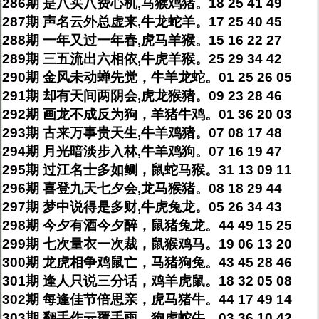
286期 是八买八费心机,马猴鸡猪。18 25 41 49
287期 声名云外总虚来,牛龙蛇羊。17 25 40 45
288期 一年又过一年春,虎马羊猴。15 16 22 27
289期 三五流出六相依,牛虎羊猴。25 29 34 42
290期 金风未动蝉先觉，牛羊龙蛇。01 25 26 05
291期 却有天间两阴会,虎龙猴猪。09 23 28 46
292期 画龙不成反为狗，羊猪牛鸡。01 36 20 03
293期 古来万事贵天生,牛羊鸡猪。07 08 17 48
294期 月光暗淡步入林,牛羊鸡狗。07 16 19 47
295期 过江名士多如鲗，鼠蛇马猴。31 13 09 11
296期 喜登九天七夕会,龙马猴猪。08 18 29 44
297期 梦中说得是多财,牛虎兔龙。05 26 34 43
298期 今夕有酒今夕醉，鼠猪兔龙。44 49 15 25
299期 七次量衣一次裁，鼠猴鸡马。19 06 13 20
300期 龙虎相争鸡鼠亡，马猪狗兔。43 45 28 46
301期 逢人只说三分话，鸡羊虎鼠。18 32 05 08
302期 每逢佳节倍思亲，虎马猪牛。44 17 49 14
303期 翻手作云覆手雨，狗虎蛇牛。03 36 10 42