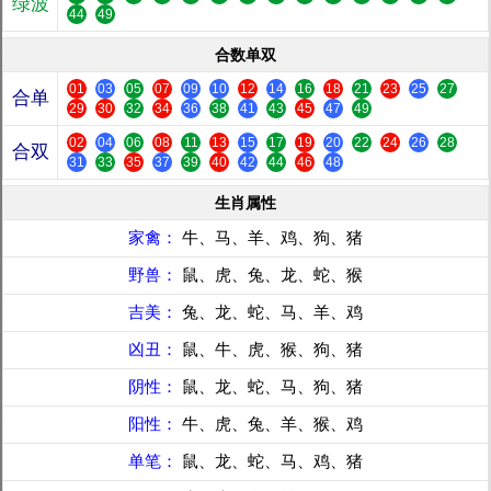
绿波
44
49
合数单双
01
03
05
07
09
10
12
14
16
18
21
23
25
27
合单
29
30
32
34
36
38
41
43
45
47
49
02
04
06
08
11
13
15
17
19
20
22
24
26
28
合双
31
33
35
37
39
40
42
44
46
48
生肖属性
家禽：
牛、马、羊、鸡、狗、猪
野兽：
鼠、虎、兔、龙、蛇、猴
吉美：
兔、龙、蛇、马、羊、鸡
凶丑：
鼠、牛、虎、猴、狗、猪
阴性：
鼠、龙、蛇、马、狗、猪
阳性：
牛、虎、兔、羊、猴、鸡
单笔：
鼠、龙、蛇、马、鸡、猪