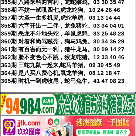
355期 八路来料两吉利，龙蛇猴鸡。03 30 35 47
356期 不妨一试吼四七,虎龙蛇狗。10 24 26 46
357期 大圣一生多机灵,虎蛇羊鸡。03 13 14 44
358期 六字开出一二伴，龙兔猪蛇。03 34 04 01
359期 恶龙不斗地头蛇，羊鼠虎鸡。33 25 48 28
360期 对着和尚骂贼秃，狗马鸡兔。30 34 36 29
361期 有百害而无一利，猪牛龙马。30 09 14 27
362期 脸不变色心不跳，猴龙蛇猪。12 33 40 46
363期 三蛇九鼠一起来,蛇马羊猪。09 39 45 49
364期 是八买八费心机,鼠龙羊狗。08 12 18 47
365期 时机一到虎收尾，蛇马兔牛。41 47 08 23