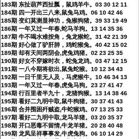
183期 东扯葫芦西扯瓢，鼠鸡羊牛。03 30 12 11
184期 四一开出三八来,鼠兔马鸡。06 10 42 46
185期 变幻莫测显神功，兔猴狗猪。39 33 19 49
186期 一年又过一年春,蛇马羊狗。13 14 35 36
187期 牛不喝水难按角，兔龙猴蛇。31 42 21 39
188期 好心做了驴肝肺，鸡蛇猴兔。40 42 15 02
189期 却有天间两阴会,虎兔鸡猪。02 23 25 35
190期 好女不穿嫁时衣，蛇兔龙鸡。03 47 12 15
191期 一八今期将欲出,鼠兔蛇猴。10 12 34 43
192期 一日千里无人及，马虎猴牛。10 46 34 13
193期 一年又过一年春,虎兔马狗。23 27 41 47
194期 行百里者半九十，龙猪狗猴。13 14 38 46
195期 看好二九明中取,鼠牛狗猪。30 37 41 43
196期 合并围困歼贼盗,牛蛇猴鸡。07 13 25 33
197期 看好二九明中取,龙马羊猪。03 20 35 37
198期 开口恶毒不留情,牛龙羊猪。20 28 40 48
199期 龙凤呈祥事事发,牛虎兔狗。06 10 14 29