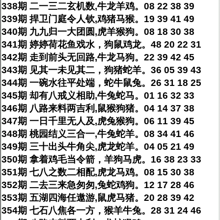
338期 二一三二玄机数,牛龙羊鸡。08 22 38 39
339期 捍卫门庭令人钦,鸡猪马猴。19 39 41 49
340期 九九归一大团圆,虎羊猴狗。08 18 30 38
341期 婷婷荷花鱼戏水，狗鼠鸡龙。48 20 22 31
342期 走到前头无回路,牛龙马狗。22 39 42 45
343期 见其一未见其二，狗猪蛇羊。36 05 39 43
344期 一碗水往平处端，蛇牛鼠兔。26 31 18 25
345期 却有八戒义相助,牛兔蛇马。01 16 32 33
346期 八路来料两吉利,鼠猴狗猪。04 14 37 38
347期 一日千里无人及,虎兔猴狗。06 11 39 45
348期 桃园结义三合一,牛兔蛇羊。08 34 41 46
349期 三十出头牛角尖,虎龙蛇羊。04 05 21 49
350期 拿着鸡毛当令箭，羊狗马虎。16 38 23 33
351期 七八之数二相配,虎龙马鸡。08 15 30 38
352期 二去三来急匆匆,兔蛇鸡狗。12 17 28 46
353期 五湖四海任遨游,鼠虎马猪。20 28 39 42
354期 七石八焦各一方，猴羊牛兔。28 31 24 46