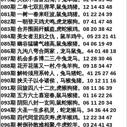
080期 二单七双乱弹琴,鼠兔鸡猪。12 14 43 48
081期 一树一春来旺波,鼠兔鸡猪。01 22 24 39
082期 一朝登天鸡犬鸣,虎龙猴狗。07 41 47 48
083期 合并围困歼贼盗,虎蛇猴鸡。08 20 38 42
084期 美女者丑妇之仇，鼠羊鸡牛。05 23 21 41
085期 幽谷猛啸气雄高,鼠兔猴猪。04 06 19 49
086期 九沟八弯合两家，龙马鼠兔。44 01 48 18
087期 机会多多博二三,牛兔龙马。12 28 30 46
088期 花开花落又一村,牛兔羊狗。09 18 34 47
089期 解铃须用系铃人，兔马猪蛇。41 25 27 46
090期 挟天子以令诸侯，马猴兔猪。10 12 11 16
091期 回旋四八十二次,虎猴狗猪。08 11 36 39
092期 五方六土喜迎春,鼠马猴猪。01 16 22 26
093期 阴阳八封一玄间,鼠蛇猴狗。06 11 20 34
094期 大圣一生多机灵，蛇龙猴马。34 36 44 20
095期 四代同堂四庆寿,虎羊猴鸡。12 22 34 47
096期 树倒孙散难相聚,牛虎蛇羊。03 24 41 43