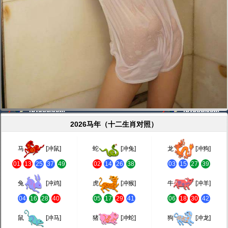
2026马年（十二生肖对照）
马
[冲鼠]
蛇
[冲兔]
龙
[冲狗]
01
13
25
37
49
02
14
26
38
03
15
27
39
兔
[冲鸡]
虎
[冲猴]
牛
[冲羊]
04
16
28
40
05
17
29
41
06
18
30
42
鼠
[冲马]
猪
[冲蛇]
狗
[冲龙]