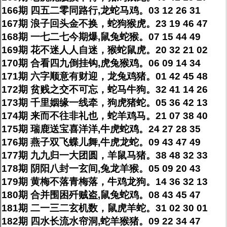
166期 四五二零同路行,龙蛇马鸡。03 12 26 31
167期 浪子回头金不换，蛇狗猴虎。23 19 46 47
168期 一七二七今期爆,鼠兔蛇猴。07 15 44 49
169期 花不迷人人自迷，猴蛇鼠虎。20 32 21 02
170期 合看四九倒挂钩,虎兔猴鸡。06 09 14 34
171期 六字顺意有财迎，龙兔鸡猪。01 42 45 48
172期 贫贱之交不可忘，蛇马牛狗。32 41 14 26
173期 千里姻缘一线牵，狗虎猪蛇。05 36 42 13
174期 来而不往非礼也，蛇羊鸡马。21 07 38 40
175期 瑞鹿送宝喜洋洋,牛虎蛇鸡。24 27 28 35
176期 燕子双飞蝶儿舞,牛虎龙蛇。09 43 47 49
177期 九九归一大团圆，羊鼠马猪。38 48 32 33
178期 阴阳八封一玄间,兔龙羊猴。05 09 20 43
179期 黄梅不落青梅落，牛鸡龙狗。14 36 32 13
180期 合并围困歼贼盗,鼠兔蛇鸡。08 43 45 47
181期 二一三二玄机数，鼠虎羊蛇。31 02 30 01
182期 四水长流水帘洞,蛇羊猴猪。09 22 34 47