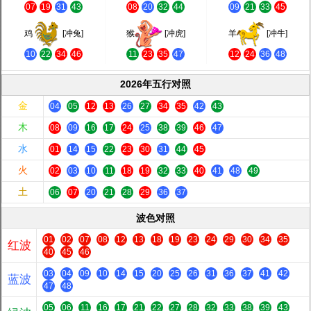
07
19
31
43
08
20
32
44
09
21
33
45
鸡
[冲兔]
猴
[冲虎]
羊
[冲牛]
10
22
34
46
11
23
35
47
12
24
36
48
2026年五行对照
金
04
05
12
13
26
27
34
35
42
43
木
08
09
16
17
24
25
38
39
46
47
水
01
14
15
22
23
30
31
44
45
火
02
03
10
11
18
19
32
33
40
41
48
49
土
06
07
20
21
28
29
36
37
波色对照
01
02
07
08
12
13
18
19
23
24
29
30
34
35
红波
40
45
46
03
04
09
10
14
15
20
25
26
31
36
37
41
42
蓝波
47
48
05
06
11
16
17
21
22
27
28
32
33
38
39
43