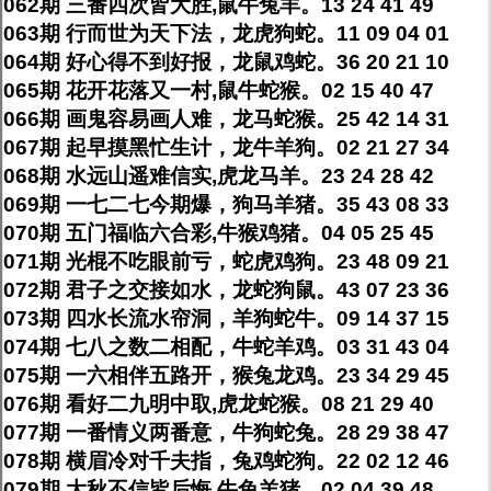
062期 三番四次皆大胜,鼠牛兔羊。13 24 41 49
063期 行而世为天下法，龙虎狗蛇。11 09 04 01
064期 好心得不到好报，龙鼠鸡蛇。36 20 21 10
065期 花开花落又一村,鼠牛蛇猴。02 15 40 47
066期 画鬼容易画人难，龙马蛇猴。25 42 14 31
067期 起早摸黑忙生计，龙牛羊狗。02 21 27 34
068期 水远山遥难信实,虎龙马羊。23 24 28 42
069期 一七二七今期爆，狗马羊猪。35 43 08 33
070期 五门福临六合彩,牛猴鸡猪。04 05 25 45
071期 光棍不吃眼前亏，蛇虎鸡狗。23 48 09 21
072期 君子之交接如水，龙蛇狗鼠。43 07 23 36
073期 四水长流水帘洞，羊狗蛇牛。09 14 37 15
074期 七八之数二相配，牛蛇羊鸡。03 31 43 04
075期 一六相伴五路开，猴兔龙鸡。23 34 29 45
076期 看好二九明中取,虎龙蛇猴。08 21 29 40
077期 一番情义两番意，牛狗蛇兔。28 29 38 47
078期 横眉冷对千夫指，兔鸡蛇狗。22 02 12 46
079期 大秋不信皆后悔,牛兔羊猪。02 04 39 48