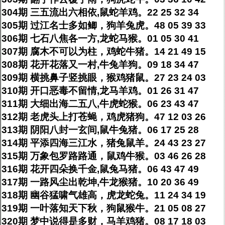
304期 三五流出六相依,鼠蛇羊鸡。22 25 32 34
305期 过江名士多如鲫，狗羊兔虎。48 05 39 33
306期 七石八焦各一方,龙蛇马猴。01 05 30 41
307期 腐木不可以为柱，鸡蛇牛猪。14 21 49 15
308期 花开花落又一村,牛兔羊狗。09 18 34 47
309期 横挑鼻子竖挑眼，猴鸡猪鼠。27 23 24 03
310期 开口恶毒不留情,龙马羊鸡。01 26 31 47
311期 大细出海二五八,牛虎蛇猴。06 23 43 47
312期 老虎头上打苍蝇，鸡虎猪狗。47 12 03 26
313期 阴阳八封一玄间,鼠牛兔猪。06 17 25 28
314期 平添四海三江水，猪兔鼠羊。24 43 23 27
315期 万象包罗路路通，鼠鸡牛猴。03 46 26 28
316期 花开四朵换千金,鼠兔马猪。06 43 47 49
317期 一路风尘出乾坤,牛龙猴猪。10 20 36 49
318期 幽谷猛啸气雄高，虎龙蛇兔。11 24 34 19
319期 一叶落知天下秋，狗鼠猴牛。21 05 08 27
320期 梦中说得是多财，马羊鸡猪。08 17 18 03