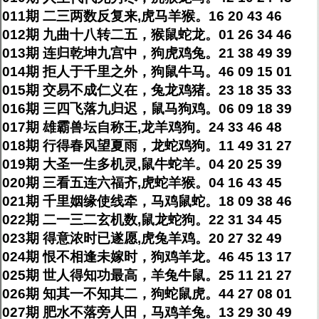
011期 二三两数反复来,虎马羊猴。16 20 43 46
012期 九曲十八转二五，猴鼠蛇龙。01 26 34 46
013期 连归乾坤九宫中，狗虎鸡兔。21 38 49 39
014期 拒人于千里之外，狗鼠牛马。46 09 15 01
015期 交易不成仁义在，兔龙鸡猪。23 18 35 33
016期 三四飞落九归迟，鼠马狗鸡。06 09 18 39
017期 雄霸兽坛自称王,龙羊鸡狗。24 33 46 48
018期 行得春风望夏雨，龙蛇鸡狗。11 49 31 27
019期 大圣一生多机灵,鼠牛蛇羊。04 20 25 39
020期 三看五连六福齐,虎蛇羊猴。04 16 43 45
021期 千里姻缘使线牵，马鸡鼠蛇。18 09 38 46
022期 二一三二玄机数,鼠龙蛇狗。22 31 34 45
023期 得意浓时已遂愿,虎兔羊鸡。20 27 32 49
024期 恨不相逢未嫁时，狗鸡羊龙。46 45 13 17
025期 世人得知功最高，羊兔牛鼠。25 11 21 27
026期 知其一不知其二，狗蛇鼠虎。44 27 08 01
027期 肥水不落旁人田，马鸡羊兔。13 29 30 49