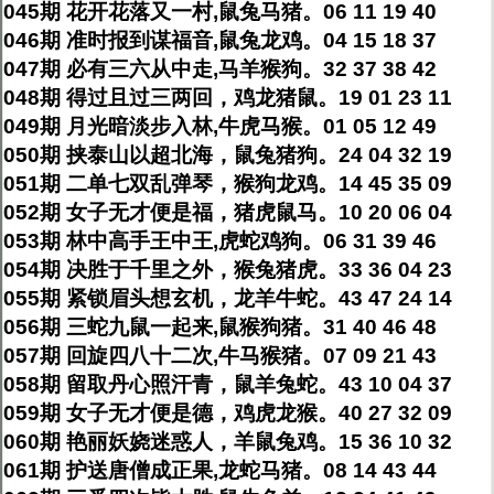
045期 花开花落又一村,鼠兔马猪。06 11 19 40
046期 准时报到谋福音,鼠兔龙鸡。04 15 18 37
047期 必有三六从中走,马羊猴狗。32 37 38 42
048期 得过且过三两回，鸡龙猪鼠。19 01 23 11
049期 月光暗淡步入林,牛虎马猴。01 05 12 49
050期 挟泰山以超北海，鼠兔猪狗。24 04 32 19
051期 二单七双乱弹琴，猴狗龙鸡。14 45 35 09
052期 女子无才便是福，猪虎鼠马。10 20 06 04
053期 林中高手王中王,虎蛇鸡狗。06 31 39 46
054期 决胜于千里之外，猴兔猪虎。33 36 04 23
055期 紧锁眉头想玄机，龙羊牛蛇。43 47 24 14
056期 三蛇九鼠一起来,鼠猴狗猪。31 40 46 48
057期 回旋四八十二次,牛马猴猪。07 09 21 43
058期 留取丹心照汗青，鼠羊兔蛇。43 10 04 37
059期 女子无才便是德，鸡虎龙猴。40 27 32 09
060期 艳丽妖娆迷惑人，羊鼠兔鸡。15 36 10 32
061期 护送唐僧成正果,龙蛇马猪。08 14 43 44