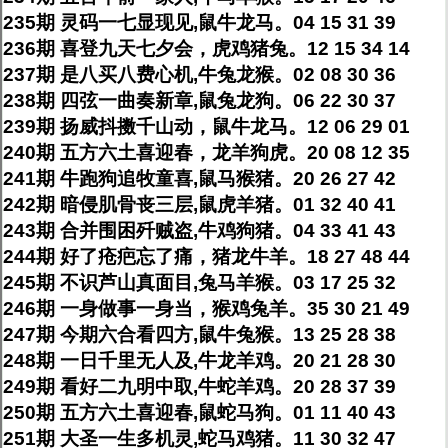
235期 灵码一七显现见,鼠牛龙马。04 15 31 39
236期 喜登九天七夕会，虎鸡猪兔。12 15 34 14
237期 是八买八费心机,牛兔龙猴。02 08 30 36
238期 四弦一曲奏新章,鼠兔龙狗。06 22 30 37
239期 扬威抖擞千山动，鼠牛龙马。12 06 29 01
240期 五方六土喜迎春，龙羊狗虎。20 08 12 35
241期 牛跑狗追牧童喜,鼠马猴猪。20 26 27 42
242期 暗侵肌骨丧三层,鼠虎羊猪。01 32 40 41
243期 合并围困歼贼盗,牛鸡狗猪。04 33 41 43
244期 好了疮疤忘了痛，猪龙牛羊。18 27 48 44
245期 不识芦山真面目,兔马羊猴。03 17 25 32
246期 一身做事一身当，猴鸡兔羊。35 30 21 49
247期 今期六合看四方,鼠牛兔猴。13 25 28 38
248期 一日千里无人及,牛龙羊鸡。20 21 28 30
249期 看好二九明中取,牛蛇羊鸡。20 28 37 39
250期 五方六土喜迎春,鼠蛇马狗。01 11 40 43
251期 大圣一生多机灵,蛇马鸡猪。11 30 32 47