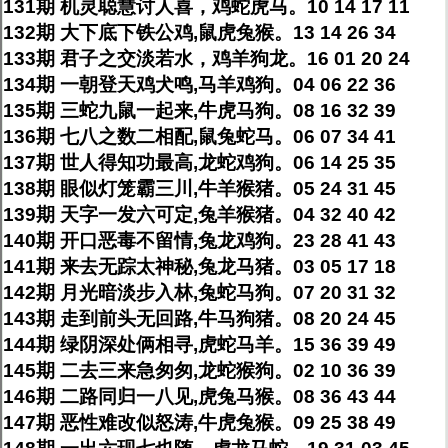
131期 机灵聪慧讨人喜，鸡蛇虎马。10 14 17 11
132期 大下底下铁公鸡,鼠虎兔猴。13 14 26 34
133期 君子之交淡若水，鸡羊狗龙。16 01 20 24
134期 一朝登天鸡犬鸣,马羊鸡狗。04 06 22 36
135期 三蛇九鼠一起来,牛虎马狗。08 16 32 39
136期 七八之数二相配,鼠兔蛇马。06 07 34 41
137期 世人得知功最高,龙蛇鸡狗。06 14 25 35
138期 眼似灯笼霸三川,牛羊猴猪。05 24 31 45
139期 天字一发六可定,兔羊猴猪。04 32 40 42
140期 开口恶毒不留情,兔龙鸡狗。23 28 41 43
141期 来去无踪太神秘,兔龙马猪。03 05 17 18
142期 月光暗淡步入林,兔蛇马狗。07 20 31 32
143期 走到前头无回路,牛马狗猪。08 20 24 45
144期 绿阴深处俩相寻,虎蛇马羊。15 36 39 49
145期 二去三来急匆匆,龙蛇猴狗。02 10 36 39
146期 二路同归一八见,虎兔马猴。08 36 43 44
147期 恶性难改似怒涛,牛虎兔猴。09 25 38 49