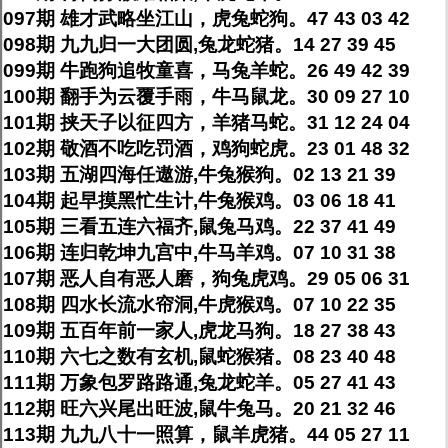
097期 雄才武略坐江山，虎兔蛇狗。47 43 03 42
098期 九九归一大团圆,兔龙蛇猪。14 27 39 45
099期 牛跑狗追牧童喜，马兔羊蛇。26 49 42 39
100期 翻手为云覆手雨，牛马鼠龙。30 09 27 10
101期 挟天子以征四方，羊猪马蛇。31 12 24 04
102期 敬酒不吃吃罚酒，鸡狗蛇虎。23 01 48 32
103期 五湖四海任遨游,牛兔猴狗。02 13 21 39
104期 起早摸黑忙生计,牛兔猴鸡。03 06 18 41
105期 三看五连六福齐,鼠兔马鸡。22 37 41 49
106期 连归乾坤九宫中,牛马羊鸡。07 10 31 38
107期 恶人自有恶人磨，狗兔虎鸡。29 05 06 31
108期 四水长流水帘洞,牛虎猴鸡。07 10 22 35
109期 五百年前一家人,虎龙马狗。18 27 38 43
110期 六七之数有玄机,鼠蛇猴猪。08 23 40 48
111期 万象包罗路路通,兔龙蛇羊。05 27 41 43
112期 旺六兴尾出旺波,鼠牛兔马。20 21 32 46
113期 九九八十一照算，鼠羊虎猪。44 05 27 11