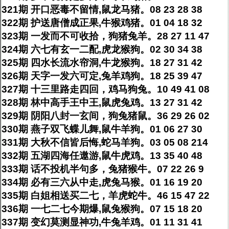
321期 开口恶毒不留情,鼠龙马猪。08 23 28 38
322期 护送唐僧成正果,牛猴鸡猪。01 04 18 32
323期 一发而不可收拾，狗猪兔羊。28 27 11 47
324期 六七有玄一二配,虎龙猴狗。02 30 34 38
325期 四水长流水帘洞,牛龙猴狗。18 27 31 42
326期 天字一发六可定,兔羊鸡狗。18 25 39 47
327期 十三里路走四回，鸡马狗兔。10 49 41 08
328期 林中高手王中王,鼠虎兔鸡。13 27 31 42
329期 阴阳八封一玄间，狗兔猪鼠。36 29 26 02
330期 燕子双飞蝶儿舞,鼠牛羊狗。01 06 27 30
331期 大秋不信皆后悔,蛇马羊狗。03 05 08 214
332期 五湖四海任遨游,鼠牛虎鸡。13 35 40 48
333期 话不投机半句多，兔猪猴牛。07 22 26 9
334期 必有三六从中走,虎兔马猴。01 16 19 20
335期 白姐相送买二七，羊虎蛇牛。46 15 47 22
336期 一七二七今期爆,鼠兔猴狗。07 15 18 20
337期 变幻莫测显神功,牛兔羊鸡。01 11 31 41