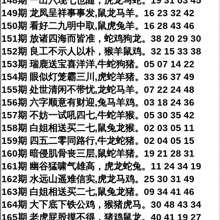
148期 一出六现七也随，虎龙马蛇。19 31 03 45
149期 龙凤呈祥事事发,鼠龙马羊。16 23 32 42
150期 看好二九明中取,鼠虎兔羊。16 28 43 46
151期 放诸四海而皆准，蛇鸡狗龙。38 20 29 30
152期 良工不示人以朴，猴羊鼠鸡。32 15 33 38
153期 瑞鹿送宝喜洋洋,牛蛇狗猪。05 07 14 22
154期 眼似灯笼霸三川,虎蛇羊猪。33 36 37 49
155期 处世清闲不带忧,龙蛇马羊。07 22 24 48
156期 六字顺意有财迎,兔马羊鸡。03 18 24 36
157期 不妨一试吼四七,牛蛇羊猴。05 30 35 42
158期 白姐相送买二七,鼠兔龙猴。02 03 05 11
159期 四五二零同路行,牛龙蛇猪。02 04 05 15
160期 暗侵肌骨丧三层,鼠蛇羊猪。19 21 28 31
161期 幽谷猛啸气雄高，虎龙蛇兔。11 24 34 19
162期 水远山遥难信实,虎龙马鸡。25 30 31 49
163期 白姐相送买二七,鼠兔龙猪。09 34 41 46
164期 大下底下铁公鸡，猴猪虎马。30 48 43 34
165期 老虎屁股摸不得，猪鸡鼠龙。40 41 19 27