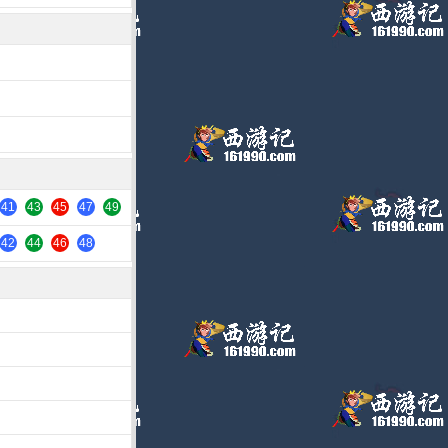
41
43
45
47
49
42
44
46
48