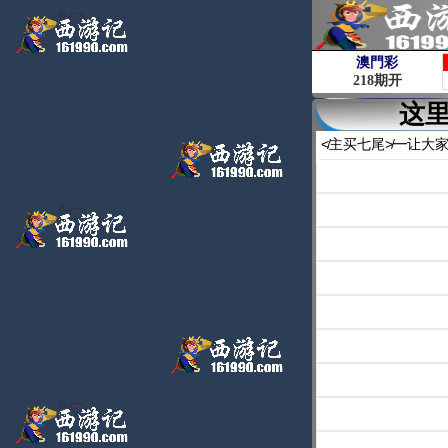
这
≮主买七尾≯━让大