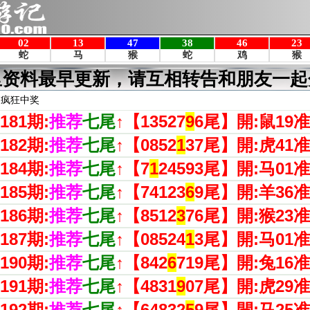
里资料最早更新，请互相转告和朋友一起
家疯狂中奖
181期:
推荐
七尾
↑【
13527
9
6尾
】開:鼠19
准
182期:
推荐
七尾
↑【
0852
1
37尾
】開:虎41
准
184期:
推荐
七尾
↑【
7
1
24593尾
】開:马01
准
185期:
推荐
七尾
↑【
74123
6
9尾
】開:羊36
准
186期:
推荐
七尾
↑【
8512
3
76尾
】開:猴23
准
187期:
推荐
七尾
↑【
08524
1
3尾
】開:马01
准
190期:
推荐
七尾
↑【
842
6
719尾
】開:兔16
准
191期:
推荐
七尾
↑【
4831
9
07尾
】開:虎29
准
192期:
推荐
七尾
↑【
64832
5
9尾
】開:马25
准