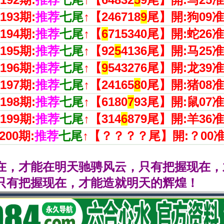
193期:
推荐
七尾
↑【
246718
9
尾
】開:狗09
准
194期:
推荐
七尾
↑【
6
715340尾
】開:蛇26
准
195期:
推荐
七尾
↑【
92
5
4136尾
】開:马25
准
196期:
推荐
七尾
↑【
9
543276尾
】開:龙39
准
197期:
推荐
七尾
↑【
24165
8
0尾
】開:猪08
准
198期:
推荐
七尾
↑【
6180
7
93尾
】開:鼠07
准
199期:
推荐
七尾
↑【
314
6
879尾
】開:羊36
准
200期:
推荐
七尾
↑【
？？？？尾
】開:？00
在，才能在明天驰骋风云，只有把握现在，
只有把握现在，才能造就明天的辉煌！