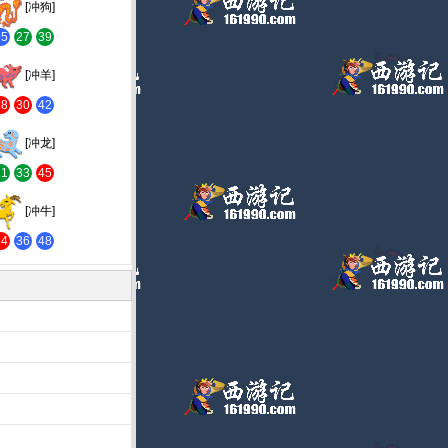
[冲狗]
15
27
39
[冲羊]
18
30
42
[冲龙]
21
33
45
[冲牛]
24
36
48