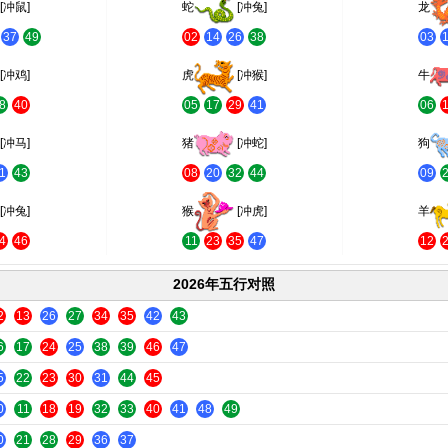
[冲鼠]
蛇
[冲兔]
龙
37
49
02
14
26
38
03
[冲鸡]
虎
[冲猴]
牛
8
40
05
17
29
41
06
[冲马]
猪
[冲蛇]
狗
1
43
08
20
32
44
09
[冲兔]
猴
[冲虎]
羊
4
46
11
23
35
47
12
2026年五行对照
2
13
26
27
34
35
42
43
6
17
24
25
38
39
46
47
5
22
23
30
31
44
45
0
11
18
19
32
33
40
41
48
49
0
21
28
29
36
37