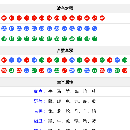
波色对照
08
12
13
18
19
23
24
29
30
34
35
40
45
46
10
14
15
20
25
26
31
36
37
41
42
47
48
16
17
21
22
27
28
32
33
38
39
43
44
49
合数单双
07
09
10
12
14
16
18
21
23
25
27
29
30
32
34
36
38
08
11
13
15
17
19
20
22
24
26
28
31
33
35
37
39
40
生肖属性
家禽：
牛、马、羊、鸡、狗、猪
野兽：
鼠、虎、兔、龙、蛇、猴
吉美：
兔、龙、蛇、马、羊、鸡
凶丑：
鼠、牛、虎、猴、狗、猪