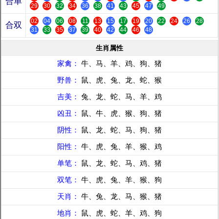
合单
29
30
32
34
36
38
41
43
45
47
49
02
04
06
08
11
13
15
17
19
20
22
24
26
28
合双
31
33
35
37
39
40
42
44
46
48
生肖属性
家禽：
牛、马、羊、鸡、狗、猪
野兽：
鼠、虎、兔、龙、蛇、猴
吉美：
兔、龙、蛇、马、羊、鸡
凶丑：
鼠、牛、虎、猴、狗、猪
阴性：
鼠、龙、蛇、马、狗、猪
阳性：
牛、虎、兔、羊、猴、鸡
单笔：
鼠、龙、蛇、马、鸡、猪
双笔：
牛、虎、兔、羊、猴、狗
天肖：
牛、兔、龙、马、猴、猪
地肖：
鼠、虎、蛇、羊、鸡、狗