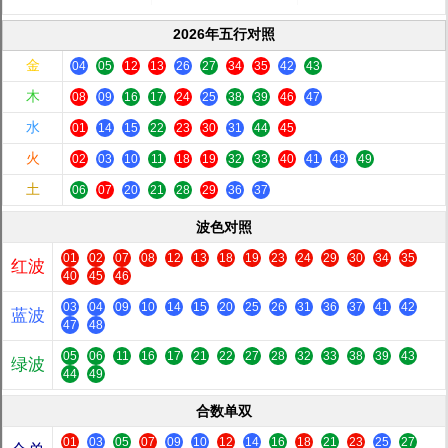
2026年五行对照
金
04
05
12
13
26
27
34
35
42
43
木
08
09
16
17
24
25
38
39
46
47
水
01
14
15
22
23
30
31
44
45
火
02
03
10
11
18
19
32
33
40
41
48
49
土
06
07
20
21
28
29
36
37
波色对照
01
02
07
08
12
13
18
19
23
24
29
30
34
35
红波
40
45
46
03
04
09
10
14
15
20
25
26
31
36
37
41
42
蓝波
47
48
05
06
11
16
17
21
22
27
28
32
33
38
39
43
绿波
44
49
合数单双
01
03
05
07
09
10
12
14
16
18
21
23
25
27