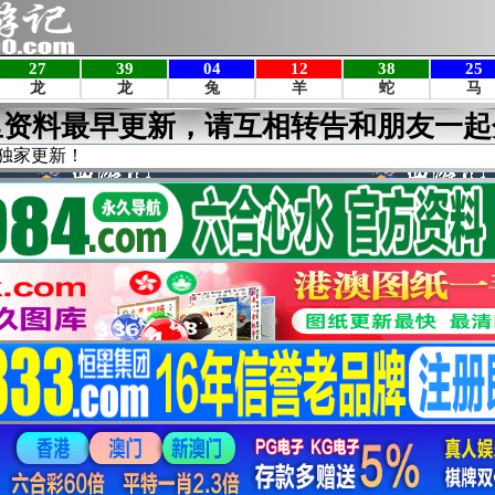
里资料最早更新，请互相转告和朋友一起
独家更新！