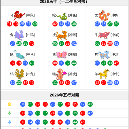
2026马年（十二生肖对照）
马
[冲鼠]
蛇
[冲兔]
龙
[冲狗]
01
13
25
37
49
02
14
26
38
03
15
27
39
兔
[冲鸡]
虎
[冲猴]
牛
[冲羊]
04
16
28
40
05
17
29
41
06
18
30
42
鼠
[冲马]
猪
[冲蛇]
狗
[冲龙]
07
19
31
43
08
20
32
44
09
21
33
45
鸡
[冲兔]
猴
[冲虎]
羊
[冲牛]
10
22
34
46
11
23
35
47
12
24
36
48
2026年五行对照
金
04
05
12
13
26
27
34
35
42
43
木
08
09
16
17
24
25
38
39
46
47
水
01
14
15
22
23
30
31
44
45