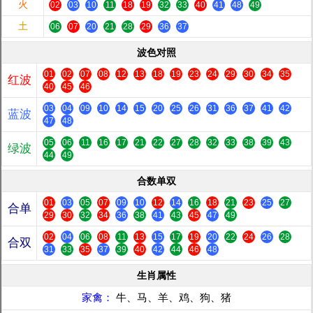
火
02
03
10
11
18
19
32
33
40
41
48
49
土
06
07
20
21
28
29
36
37
波色对照
01
02
07
08
12
13
18
19
23
24
29
30
34
35
红波
40
45
46
03
04
09
10
14
15
20
25
26
31
36
37
41
42
蓝波
47
48
05
06
11
16
17
21
22
27
28
32
33
38
39
43
绿波
44
49
合数单双
01
03
05
07
09
10
12
14
16
18
21
23
25
27
合单
29
30
32
34
36
38
41
43
45
47
49
02
04
06
08
11
13
15
17
19
20
22
24
26
28
合双
31
33
35
37
39
40
42
44
46
48
生肖属性
家禽：
牛、马、羊、鸡、狗、猪