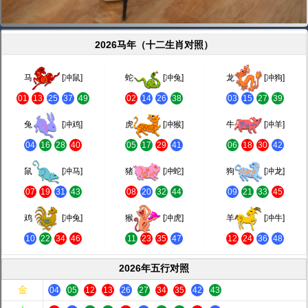
2026马年（十二生肖对照）
马
[冲鼠]
蛇
[冲兔]
龙
[冲狗]
01
13
25
37
49
02
14
26
38
03
15
27
39
兔
[冲鸡]
虎
[冲猴]
牛
[冲羊]
04
16
28
40
05
17
29
41
06
18
30
42
鼠
[冲马]
猪
[冲蛇]
狗
[冲龙]
07
19
31
43
08
20
32
44
09
21
33
45
鸡
[冲兔]
猴
[冲虎]
羊
[冲牛]
10
22
34
46
11
23
35
47
12
24
36
48
2026年五行对照
金
04
05
12
13
26
27
34
35
42
43