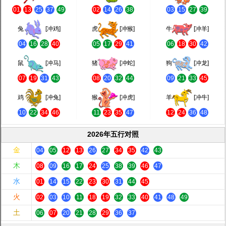
01
13
25
37
49
02
14
26
38
03
15
27
39
兔
[冲鸡]
虎
[冲猴]
牛
[冲羊]
04
16
28
40
05
17
29
41
06
18
30
42
鼠
[冲马]
猪
[冲蛇]
狗
[冲龙]
07
19
31
43
08
20
32
44
09
21
33
45
鸡
[冲兔]
猴
[冲虎]
羊
[冲牛]
10
22
34
46
11
23
35
47
12
24
36
48
2026年五行对照
金
04
05
12
13
26
27
34
35
42
43
木
08
09
16
17
24
25
38
39
46
47
水
01
14
15
22
23
30
31
44
45
火
02
03
10
11
18
19
32
33
40
41
48
49
土
06
07
20
21
28
29
36
37