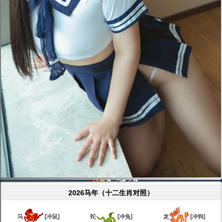
2026马年（十二生肖对照）
马
[冲鼠]
蛇
[冲兔]
龙
[冲狗]