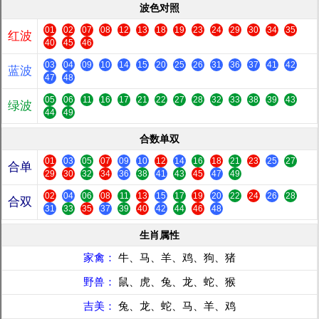
波色对照
01
02
07
08
12
13
18
19
23
24
29
30
34
35
红波
40
45
46
03
04
09
10
14
15
20
25
26
31
36
37
41
42
蓝波
47
48
05
06
11
16
17
21
22
27
28
32
33
38
39
43
绿波
44
49
合数单双
01
03
05
07
09
10
12
14
16
18
21
23
25
27
合单
29
30
32
34
36
38
41
43
45
47
49
02
04
06
08
11
13
15
17
19
20
22
24
26
28
合双
31
33
35
37
39
40
42
44
46
48
生肖属性
家禽：
牛、马、羊、鸡、狗、猪
野兽：
鼠、虎、兔、龙、蛇、猴
吉美：
兔、龙、蛇、马、羊、鸡